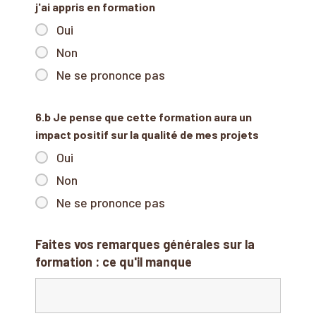
j'ai appris en formation
Oui
Non
Ne se prononce pas
6.b Je pense que cette formation aura un
impact positif sur la qualité de mes projets
Oui
Non
Ne se prononce pas
Faites vos remarques générales sur la
formation : ce qu'il manque