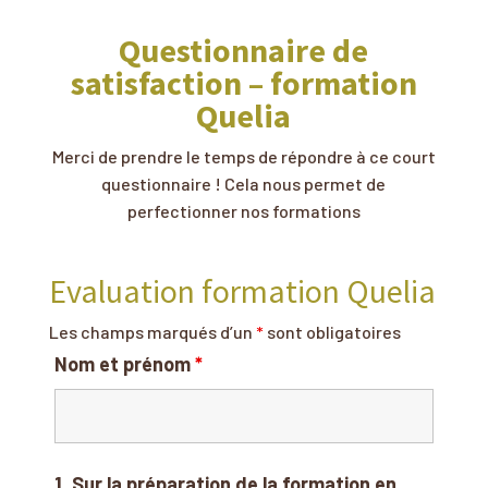
Questionnaire de
satisfaction – formation
Quelia
Merci de prendre le temps de répondre à ce court
questionnaire ! Cela nous permet de
perfectionner nos formations
Evaluation formation Quelia
Les champs marqués d’un
*
sont obligatoires
Nom et prénom
*
1. Sur la préparation de la formation en